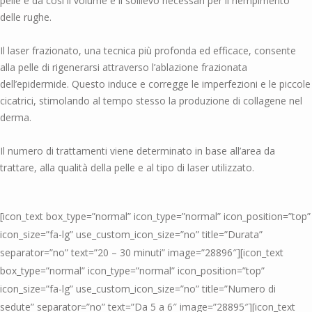
pelle e dà così il volume e il sollievo necessari per il riempimento
delle rughe.
Il laser frazionato, una tecnica più profonda ed efficace, consente
alla pelle di rigenerarsi attraverso l’ablazione frazionata
dell’epidermide. Questo induce e corregge le imperfezioni e le piccole
cicatrici, stimolando al tempo stesso la produzione di collagene nel
derma.
Il numero di trattamenti viene determinato in base all’area da
trattare, alla qualità della pelle e al tipo di laser utilizzato.
[icon_text box_type=”normal” icon_type=”normal” icon_position=”top”
icon_size=”fa-lg” use_custom_icon_size=”no” title=”Durata”
separator=”no” text=”20 – 30 minuti” image=”28896″][icon_text
box_type=”normal” icon_type=”normal” icon_position=”top”
icon_size=”fa-lg” use_custom_icon_size=”no” title=”Numero di
sedute” separator=”no” text=”Da 5 a 6″ image=”28895″][icon_text