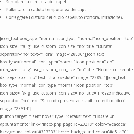
Stimolare la ricrescita dei capelli
Rallentare la caduta temporanea dei capelli
Correggere i disturbi del cuoio capelluto (forfora, irritazione).
[icon_text box_type=”normal” icon_type=”normal” icon_position=”top”
icon_size=”fa-lg” use_custom_icon_size=”no” title=”Durata”
separator=”no” text=”1 ora” image=”28896″][icon_text
box_type=”normal” icon_type=”normal” icon_position=”top”
icon_size=”fa-lg” use_custom_icon_size=”no” title=”Numero di sedute
da” separator=”no” text=”3 a 5 sedute” image=”28895″][icon_text
box_type=”normal” icon_type=”normal” icon_position=”top”
icon_size=”fa-lg” use_custom_icon_size=”no” title=”Prezzo indicativo”
separator=”no” text=”Secondo preventivo stabilito con il medico”
image=”28914″]
[button target=”_self” hover_type=”default” text=”Fissare un
appuntamento” link=”/index.php?page_id=29219″ color=”#cacaca”
background_color=”#333333″ hover_background_color=”#e51d20″