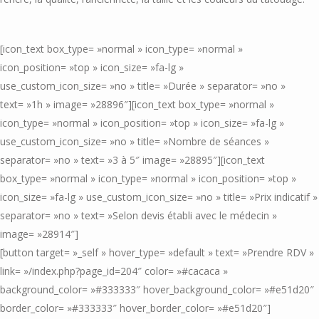
[icon_text box_type= »normal » icon_type= »normal »
icon_position= »top » icon_size= »fa-lg »
use_custom_icon_size= »no » title= »Durée » separator= »no »
text= »1h » image= »28896″][icon_text box_type= »normal »
icon_type= »normal » icon_position= »top » icon_size= »fa-lg »
use_custom_icon_size= »no » title= »Nombre de séances »
separator= »no » text= »3 à 5″ image= »28895″][icon_text
box_type= »normal » icon_type= »normal » icon_position= »top »
icon_size= »fa-lg » use_custom_icon_size= »no » title= »Prix indicatif »
separator= »no » text= »Selon devis établi avec le médecin »
image= »28914″]
[button target= »_self » hover_type= »default » text= »Prendre RDV »
link= »/index.php?page_id=204″ color= »#cacaca »
background_color= »#333333″ hover_background_color= »#e51d20″
border_color= »#333333″ hover_border_color= »#e51d20″]