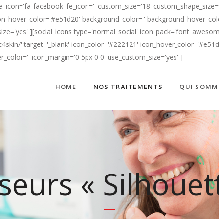
' icon='fa-facebook' fe_icon='' custom_size='18' custom_shape_size='
n_hover_color='#e51d20' background_color='' background_hover_color=
ize='yes' ][social_icons type='normal_social' icon_pack='font_awesome
c4skin/' target='_blank' icon_color='#222121' icon_hover_color='#e51
er_color='' icon_margin='0 5px 0 0' use_custom_size='yes' ]
HOME
NOS TRAITEMENTS
QUI SOMM
seurs « Silhouet