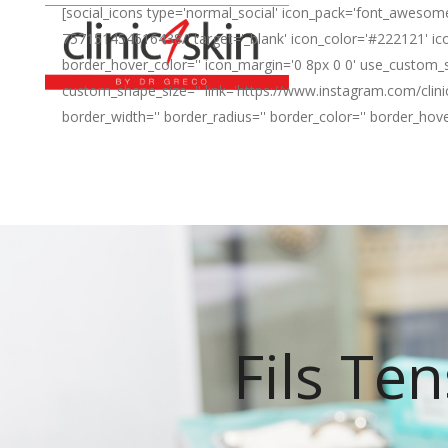
[social_icons type='normal_social' icon_pack='font_awesome
757151454616438/' target='_blank' icon_color='#222121' ico
border_hover_color='' icon_margin='0 8px 0 0' use_custom_s
custom_shape_size='' link='https://www.instagram.com/clini
border_width='' border_radius='' border_color='' border_hov
Fils Ten