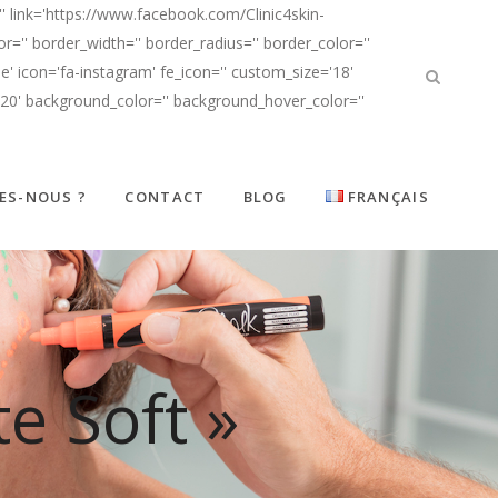
' link='https://www.facebook.com/Clinic4skin-
'' border_width='' border_radius='' border_color=''
' icon='fa-instagram' fe_icon='' custom_size='18'
d20' background_color='' background_hover_color=''
ES-NOUS ?
CONTACT
BLOG
FRANÇAIS
te Soft »