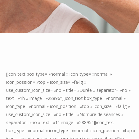
[icon_text box_type= »normal » icon_type= »normal »
icon_position= »top » icon_size= »fa-lg »
use_custom_icon_size= »no » title= »Durée » separator= »no »
text= »1h » image= »28896″][icon_text box_type= »normal »
icon_type= »normal » icon_position= »top » icon_size= »fa-lg »
use_custom_icon_size= »no » title= »Nombre de séances »
separator= »no » text= »1″ image= »28895″][icon_text
box_type= »normal » icon_type= »normal » icon_position= »top »
icon_size= »fa-lg » use_custom_icon_size= »no » title= »Prix