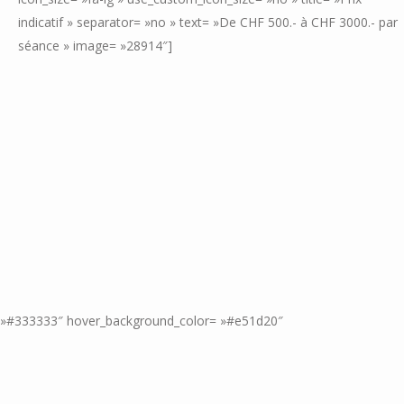
indicatif » separator= »no » text= »De CHF 500.- à CHF 3000.- par
séance » image= »28914″]
or= »#333333″ hover_background_color= »#e51d20″