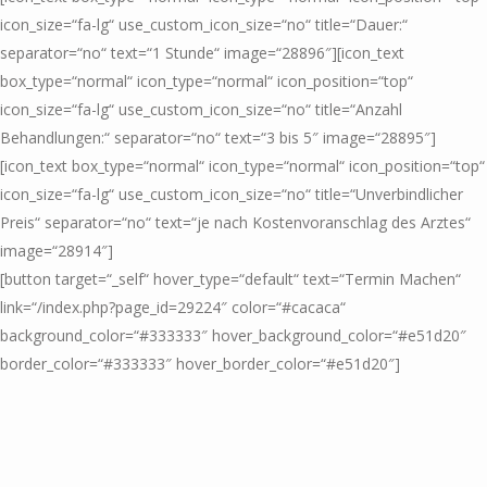
icon_size=“fa-lg“ use_custom_icon_size=“no“ title=“Dauer:“
separator=“no“ text=“1 Stunde“ image=“28896″][icon_text
box_type=“normal“ icon_type=“normal“ icon_position=“top“
icon_size=“fa-lg“ use_custom_icon_size=“no“ title=“Anzahl
Behandlungen:“ separator=“no“ text=“3 bis 5″ image=“28895″]
[icon_text box_type=“normal“ icon_type=“normal“ icon_position=“top“
icon_size=“fa-lg“ use_custom_icon_size=“no“ title=“Unverbindlicher
Preis“ separator=“no“ text=“je nach Kostenvoranschlag des Arztes“
image=“28914″]
[button target=“_self“ hover_type=“default“ text=“Termin Machen“
link=“/index.php?page_id=29224″ color=“#cacaca“
background_color=“#333333″ hover_background_color=“#e51d20″
border_color=“#333333″ hover_border_color=“#e51d20″]