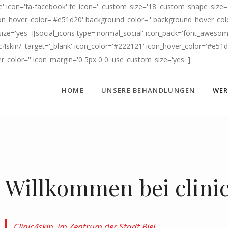
' icon='fa-facebook' fe_icon='' custom_size='18' custom_shape_size='
n_hover_color='#e51d20' background_color='' background_hover_color=
ize='yes' ][social_icons type='normal_social' icon_pack='font_awesome
c4skin/' target='_blank' icon_color='#222121' icon_hover_color='#e51
er_color='' icon_margin='0 5px 0 0' use_custom_size='yes' ]
HOME
UNSERE BEHANDLUNGEN
WER
Willkommen bei clini
Clinic4skin, im Zentrum der Stadt Biel.