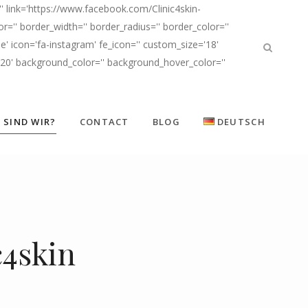
' link='https://www.facebook.com/Clinic4skin-
'' border_width='' border_radius='' border_color=''
' icon='fa-instagram' fe_icon='' custom_size='18'
d20' background_color='' background_hover_color=''
 SIND WIR?
CONTACT
BLOG
DEUTSCH
c4skin