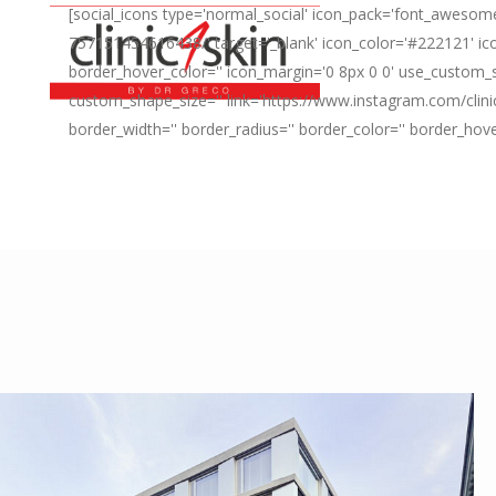
[social_icons type='normal_social' icon_pack='font_awesome
757151454616438/' target='_blank' icon_color='#222121' ico
border_hover_color='' icon_margin='0 8px 0 0' use_custom_s
custom_shape_size='' link='https://www.instagram.com/clini
border_width='' border_radius='' border_color='' border_hov